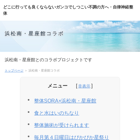
どこに行っても良くならないガンコでしつこい不調の方へ・自律神経整
体
浜松南・星座館コラボ
浜松南・星座館とのコラボプロジェクトです
トップページ
＞ 浜松南・星座館コラボ
メニュー
整体SORA×浜松南・星座館
食と水はいのちなり
整体施術が受けられます
毎月第４日曜日はぴかぴか星祭り