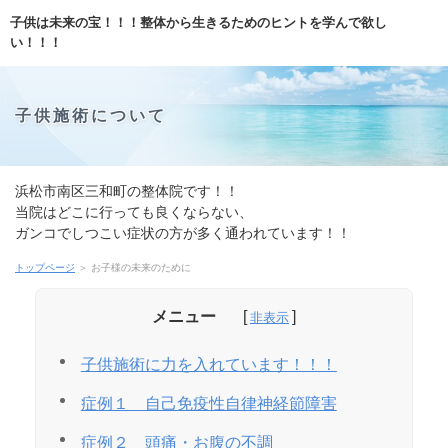
子供は未来の宝！！！整体から生きるためのヒントを学んで欲し
い！！！
子供施術について
浜松市南区三和町の整体院です！！
当院はどこに行っても良くならない、
ガンコでしつこい症状の方が多く通われています！！
とにかく早く確実に楽になる！３回集中コースと、
トップページ
＞ お子様の未来のために
じっくり身体と向き合い、自分で治せるようになるための、
全１０～１５回の施術プランをご用意しております！！
メニュー
まずは、お気軽にお問合せ下さい！！！
子供施術に力を入れています！！！
症例１ 自己免疫性自律神経節障害
症例２ 頭痛・お腹の不調