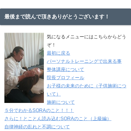
最後まで読んで頂きありがとうございます！
気になるメニューにはこちらからどう
ぞ！
最初に戻る
パーソナルトレーニングで出来る事
整体講座について
院長プロフィール
お子様の未来のために（子供施術につ
いて）
施術について
５分でわかるSORAのこと！！！
さらに！とことん読み込むSORAのこと（上級編）
自律神経の乱れと不調について